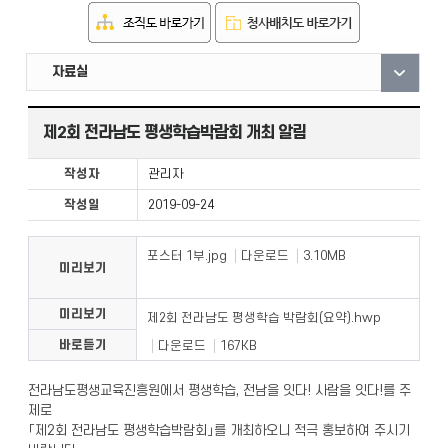
직원안내
부서안내
자료실
제2회 전라남도 평생학습박람회 개최 알림
작성자
관리자
작성일
2019-09-24
포스터 1부.jpg
다운로드
3.10MB
미리보기
미리보기
제2회 전라남도 평생학습 박람회(요약).hwp
바로듣기
다운로드
167KB
전라남도평생교육진흥원에서 평생학습, 전남을 잇다! 사람을 잇다!를 주
제로
「제2회 전라남도 평생학습박람회」를 개최하오니 적극 홍보하여 주시기