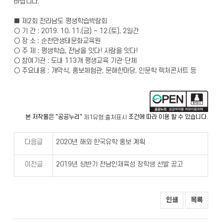
바랍니다.
■ 제2회 전라남도 평생학습박람회
○ 기 간 : 2019. 10. 11.(금) ~ 12.(토), 2일간
○ 장 소 : 순천만생태문화교육원
○ 주 제 : 평생학습, 전남을 잇다! 사람을 잇다!
○ 참여기관 : 도내 113개 평생교육 기관·단체
○ 주요내용 : 개막식, 홍보체험관, 문해한마당, 인문학 렉처콘서트 등
본 저작물은 "공공누리"
조건에 따라 이용 할 수 있습니다.
제1유형:출처표시
다음글
2020년 해외 한국유학 홍보 계획
이전글
2019년 상반기 전남인재육성 장학생 선발 공고
인쇄
목록