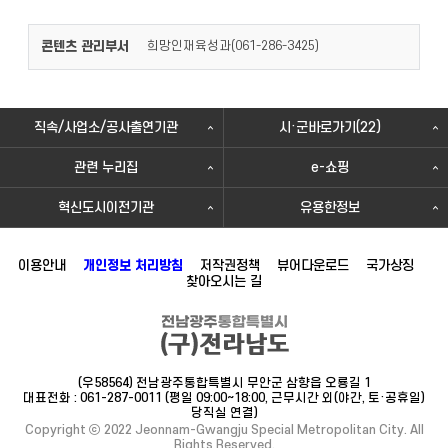
콘텐츠 관리부서
희망인재육성과(
)
061-286-3425
직속/사업소/공사출연기관
시·군바로가기(22)
관련 누리집
e-쇼핑
혁신도시이전기관
유용한정보
이용안내
개인정보 처리방침
저작권정책
뷰어다운로드
국가상징
찾아오시는 길
(우58564) 전남광주통합특별시 무안군 삼향읍 오룡길 1
대표전화 : 061-287-0011 (평일 09:00~18:00, 근무시간 외(야간, 토·공휴일)
당직실 연결)
Copyright ⓒ 2022 Jeonnam-Gwangju Special Metropolitan City. All
Rights Reserved.