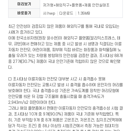
미리보기
저가형+해외직구+플랫폼+제품 안전실태조
바로듣기
사.hwp
다운로드
1.35MB
최근 안전성이 검증되지 않은 제품이 해외직구를 통해 국내로 유입되는
사례가 증가하고 있다.
이에 한국소비자원(원장 윤수현)이 해외직구 플랫폼(알리익스프레스, 테
무, 큐텐)에서 판매하고 있는 제품 중 사고 발생 시 생명과 직결되는 이륜
자동차 안전모, 어린이제품, 피부에 직접 바르는 화장품과 화학물질에 노
출될 우려가 있는 차량용 방향제의 안전성을 검증한 결과, 조사대상 88개
중 27개(30.7%) 제품이 국내 안전기준에 적합하지 않은 것으로 확인됐
다.
□ 조사대상 이륜자동차 안전모 대부분 사고 시 충격흡수 못해
이륜자동차 안전모는 교통사고 발생 시 충격을 흡수하여 운전자의 머리를
보호해야 한다. 국내 충격흡수성 기준은 가속도계를 장착한 머리모형에
안전모를 씌운 뒤 강철 구조물에 충돌시켰을 때 충격가속도가
2,943m/s2 미만이어야 한다.
그러나 해외 플랫폼에서 판매한 이륜자동차 안전모의 충격흡수성 시험 결
과, 조사대상 10개 중 9개(90.0%) 제품이 국내 기준에 부적합했다. 특
히, 기준 부적합 9개 중 8개 제품은 고온조건, 저온조건, 침지조건(액체에
담가 적시는 조건) 중 하나 이상의 시험조건에서 측정 가능한 최대치의