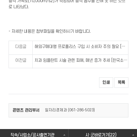
충격 가속도(10,000m/s2)가 측정되어 충격 흡수를 전혀 못 하는 것으
로 나타났다.
- 자세한 내용은 첨부파일을 확인하시기 바랍니다.
다음글
해외구매대행 프로폴리스 구입 시 소비자 주의 필요 [한국소비자원 식의약안전팀]
이전글
치과 임플란트 시술 관련 피해, 매년 증가 추세 [한국소비자원 보험의료팀]
인쇄
목록
콘텐츠 관리부서
일자리경제과 (
)
061-286-5023
직속/사업소/공사출연기관
시·군바로가기(22)