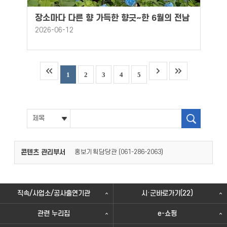
장소마다 다른 향 가득한 향긋~한 6월의 전남
2026-06-12
1
2
3
4
5
콘텐츠 관리부서
홍보기획담당관 (
)
061-286-2063
직속/사업소/공사출연기관
시·군바로가기(22)
관련 누리집
e-쇼핑