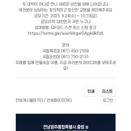
두 대학이 하나로 만나 새로운 비전을 향해 나아갑니다.
여러분이 상상하는 창의적이고 참신한 교명을 제안해주세요
공모기간: 2025. 9.24(수) ~ 10.10(금)
공모자격: 대한민국 국민 누구나
참여방법: QR코드 스캔 또는 신청 링크
https://forms.gle/wwnVbgwGApjkBkPz6
문의
국립목포대 061) 450-2559
국립순천대 061) 750-3151
미래를 함께 만들어갈 이름, 지금 여러분의 아이디어를 보여주세
요!
인쇄
리스트
전체게시물(
) / 전체페이지(
)
670
56
로그인