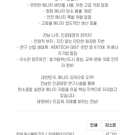
- 무한한 에너지 바닷물 사용, 자원 고갈 걱정 없음
- 청정 에너지 탄소 배출 ‘제로’
- 안전 에너지 폭발 위험 없음
- 고효율 에너지 압도적인 생산 효율
전남 나주, 인공태양의 최적지!
- 안정적 부지 : 지진 없는 단단한 화강암 지반
- 연구·산업 생태계 : KENTECH·GIST·한전 등 670여 개 에너
지기업 밀집
- 우수한 정주여건 : 빛가람혁신도시 중심, 교육·문화·의료 인프
라 완비
대한민국, 에너지 강국으로 도약!
전남은 인공태양 연구시설을 통해
탄소중립 실현과 에너지 자립을 이끌 핵심 지역으로 자리잡고
있습니다.
태양보다 뜨겁게, 미래를 밝히는 전남!
인쇄
리스트
전체게시물(
) / 전체페이지(
)
670
56
로그인