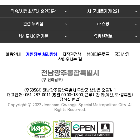
직속/사업소/공사출연기관
시·군바로가기(22)
관련 누리집
e-쇼핑
혁신도시이전기관
유용한정보
이용안내
개인정보 처리방침
저작권정책
뷰어다운로드
국가상징
찾아오시는 길
(우58564) 전남광주통합특별시 무안군 삼향읍 오룡길 1
대표전화 : 061-287-0011 (평일 09:00~18:00, 근무시간 외(야간, 토·공휴일)
당직실 연결)
Copyright ⓒ 2022 Jeonnam-Gwangju Special Metropolitan City. All
Rights Reserved.