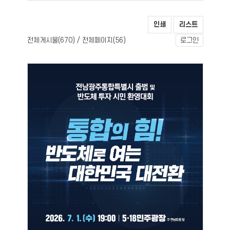
인쇄
리스트
전체게시물(
) / 전체페이지(
)
670
56
로그인