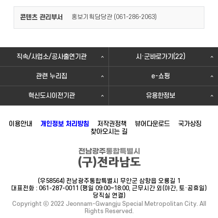
콘텐츠 관리부서
홍보기획담당관 (
)
061-286-2063
직속/사업소/공사출연기관
시·군바로가기(22)
관련 누리집
e-쇼핑
혁신도시이전기관
유용한정보
이용안내
개인정보 처리방침
저작권정책
뷰어다운로드
국가상징
찾아오시는 길
(우58564) 전남광주통합특별시 무안군 삼향읍 오룡길 1
대표전화 : 061-287-0011 (평일 09:00~18:00, 근무시간 외(야간, 토·공휴일)
당직실 연결)
Copyright ⓒ 2022 Jeonnam-Gwangju Special Metropolitan City. All
Rights Reserved.