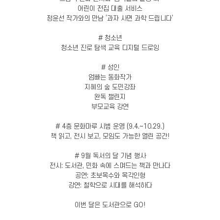
어린이 전집 대출 서비스
정윤선 작가와의 만남 ‘과자 사면 과학 드립니다’
# 청소년
청소년 진로 탐색 교육 디지털 드로잉
# 성인
엄빠는 동화작가
지혜의 숲 도민강좌
완독 챌린지
부모교육 강연
# 4층 문화마루 시범 운영 (9.4.~10.29.)
책 읽고, 전시 보고, 모임도 가능한 열린 공간!
# 9월 독서의 달 기념 행사
전시: 도서관, 민화 속에 스며드는 책과 만나다
공연: 초보목수와 목각인형
강연: 철학으로 시대를 해석하다
이번 달은 도서관으로 GO!