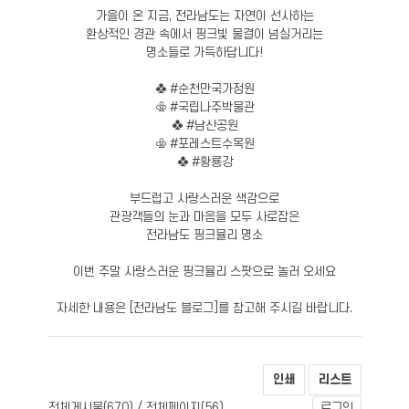
가을이 온 지금, 전라남도는 자연이 선사하는
환상적인 경관 속에서 핑크빛 물결이 넘실거리는
명소들로 가득하답니다!
♣ #순천만국가정원
♧ #국립나주박물관
♣ #남산공원
♧ #포레스트수목원
♣ #황룡강
부드럽고 사랑스러운 색감으로
관광객들의 눈과 마음을 모두 사로잡은
전라남도 핑크뮬리 명소
이번 주말 사랑스러운 핑크뮬리 스팟으로 놀러 오세요
자세한 내용은 [전라남도 블로그]를 참고해 주시길 바랍니다.
인쇄
리스트
전체게시물(
) / 전체페이지(
)
670
56
로그인