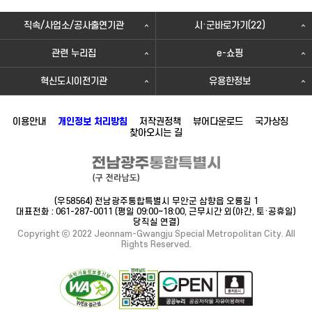
직속/사업소/공사출연기관
시·군바로가기(22)
관련 누리집
e-쇼핑
혁신도시이전기관
유용한정보
이용안내
개인정보 처리방침
저작권정책
뷰어다운로드
국가상징
찾아오시는 길
(우58564) 전남광주통합특별시 무안군 삼향읍 오룡길 1
대표전화 : 061-287-0011 (평일 09:00~18:00, 근무시간 외(야간, 토·공휴일)
당직실 연결)
Copyright ⓒ 2022 Jeonnam-Gwangju Special Metropolitan City. All
Rights Reserved.