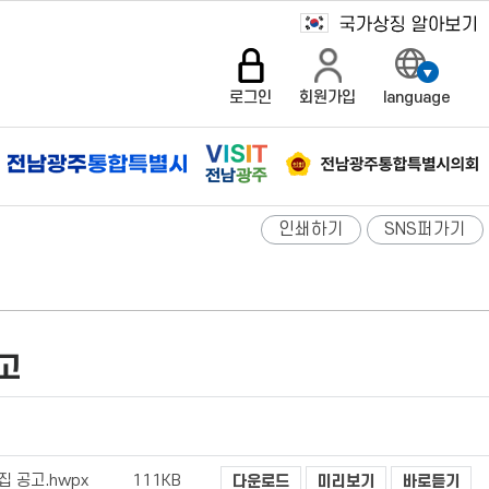
로그인
회원가입
language
인쇄하기
SNS퍼가기
고
 공고.hwpx
111KB
다운로드
미리보기
바로듣기