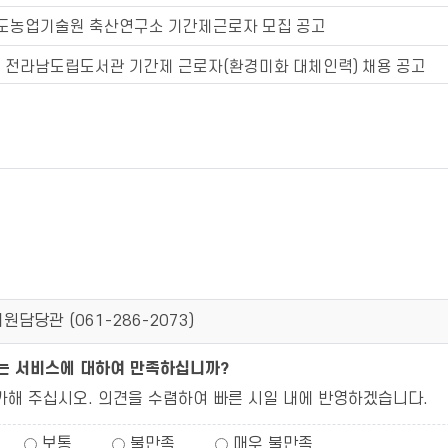
도농업기술원 축산연구소 기간제근로자 모집 공고
년 전라남도립도서관 기간제 근로자(환경미화 대체인력) 채용 공고
원담당관 (
061-286-2073
)
되는 서비스에 대하여 만족하십니까?
가해 주십시오. 의견을 수렴하여 빠른 시일 내에 반영하겠습니다.
보통
불만족
매우 불만족