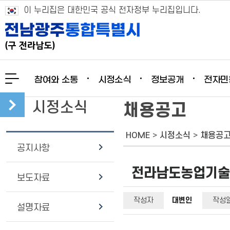
이 누리집은 대한민국 공식 전자정부 누리집입니다.
참여와 소통
시정소식
정보공개
전자민
시정소식
채용공고
HOME
>
시정소식
>
채용공
공지사항
전라남도농업기술원
보도자료
작성자
대변인
작성
설명자료