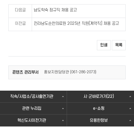
다음글
남도학숙 정규직 채용 공고
이전글
전라남도순천의료원 2025년 직원[계약직] 채용 공고
인쇄
목록
콘텐츠 관리부서
홍보지원담당관 (
)
061-286-2073
직속/사업소/공사출연기관
시·군바로가기(22)
관련 누리집
e-쇼핑
혁신도시이전기관
유용한정보