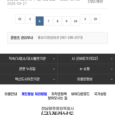
산업진흥원
2026-04-27
6
7
8
9
10
콘텐츠 관리부서
홍보지원담당관 (
)
061-286-2073
직속/사업소/공사출연기관
시·군바로가기(22)
관련 누리집
e-쇼핑
혁신도시이전기관
유용한정보
이용안내
개인정보 처리방침
저작권정책
뷰어다운로드
국가상징
찾아오시는 길