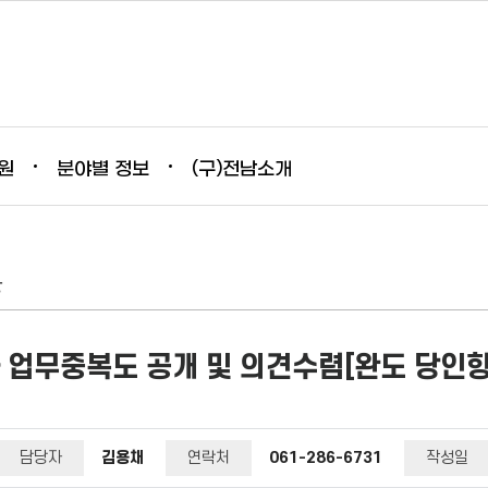
원
분야별 정보
(구)전남소개
항
업무중복도 공개 및 의견수렴[완도 당인항
담당자
김용채
연락처
061-286-6731
작성일