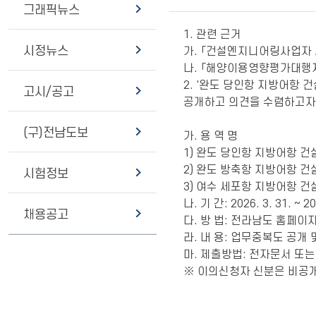
그래픽뉴스
1. 관련 근거
시정뉴스
가. 「건설엔지니어링사업자
나. 「해양이용영향평가대행
2. '완도 당인항 지방어항 
고시/공고
공개하고 의견을 수렴하고자
(구)전남도보
가. 용 역 명
1) 완도 당인항 지방어항 건
2) 완도 방축항 지방어항 건
시험정보
3) 여수 세포항 지방어항 
나. 기 간: 2026. 3. 31. ~ 2
채용공고
다. 방 법: 전라남도 홈페이
라. 내 용: 업무중복도 공개
마. 제출방법: 전자문서 또는 담
※ 이의신청자 신분은 비공