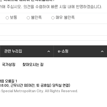
가해 주십시오. 의견을 수렴하여 빠른 시일 내에 반영하겠습니다.
보통
불만족
매우 불만족
관련 누리집
e-쇼핑
국가상징
찾아오시는 길
향읍 오룡길 1
~18:00, 근무시간 외(야간, 토·공휴일) 당직실 연결)
ecial Metropolitan City. All Rights Reserved.