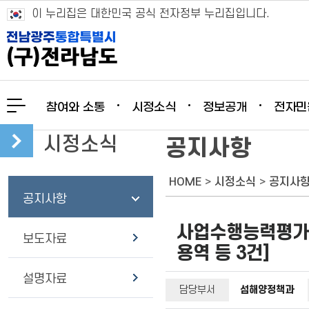
이 누리집은 대한민국 공식 전자정부 누리집입니다.
참여와 소통
시정소식
정보공개
전자민
시정소식
공지사항
HOME
>
시정소식
>
공지사
공지사항
사업수행능력평가 
보도자료
용역 등 3건]
설명자료
담당부서
섬해양정책과