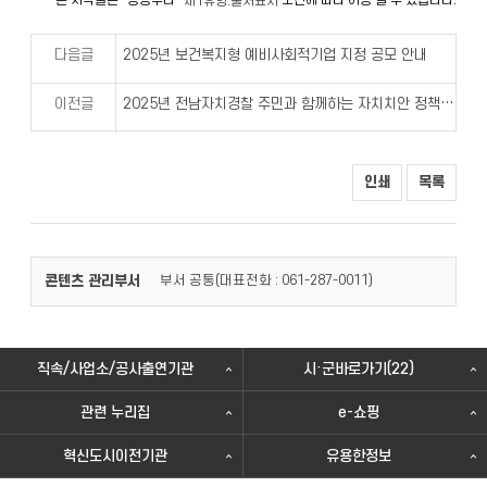
제1유형:출처표시
다음글
2025년 보건복지형 예비사회적기업 지정 공모 안내
이전글
2025년 전남자치경찰 주민과 함께하는 자치치안 정책 공모전 접수기간 연장
인쇄
목록
콘텐츠 관리부서
부서 공통(
)
대표전화 : 061-287-0011
직속/사업소/공사출연기관
시·군바로가기(22)
관련 누리집
e-쇼핑
혁신도시이전기관
유용한정보