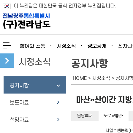
이 누리집은 대한민국 공식 전자정부 누리집입니다.
참여와 소통
시정소식
정보공개
전자민
시정소식
공지사항
HOME
>
시정소식
>
공지사
공지사항
마산~산이간 지방
보도자료
담당부서
도로교통과
설명자료
사업수행능력(P