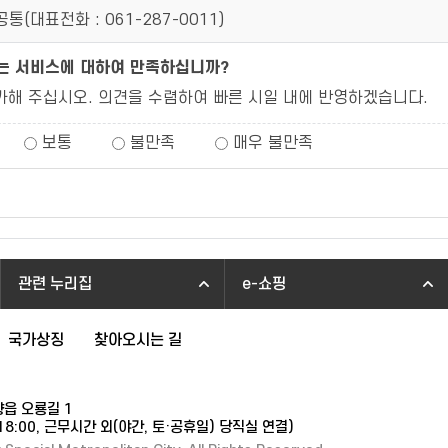
공통(
대표전화 : 061-287-0011
)
되는 서비스에 대하여 만족하십니까?
가해 주십시오. 의견을 수렴하여 빠른 시일 내에 반영하겠습니다.
보통
불만족
매우 불만족
관련 누리집
e-쇼핑
국가상징
찾아오시는 길
향읍 오룡길 1
~18:00, 근무시간 외(야간, 토·공휴일) 당직실 연결)