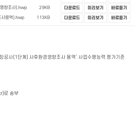
영향조사).hwp
29KB
다운로드
미리보기
바로듣기
사용역).hwp
113KB
다운로드
미리보기
바로듣기
장공사(1단계) 사후환경영향조사 용역’ 사업수행능력 평가기준
r)로 송부