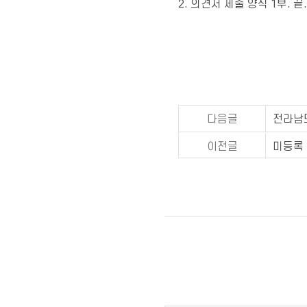
2. 의견서 제출 양식 1부. 끝.
다음글
전라남도
이전글
미등록 