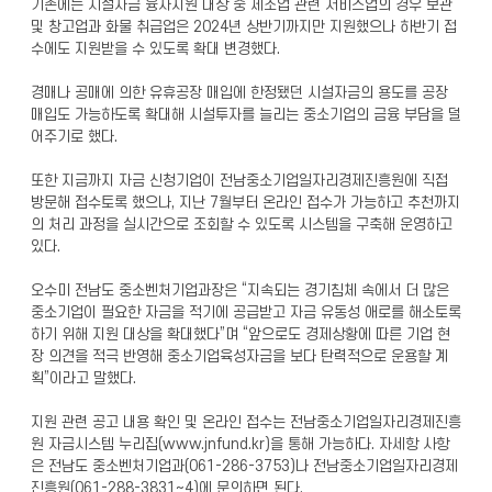
기존에는 시설자금 융자지원 대상 중 제조업 관련 서비스업의 경우 보관
및 창고업과 화물 취급업은 2024년 상반기까지만 지원했으나 하반기 접
수에도 지원받을 수 있도록 확대 변경했다.
경매나 공매에 의한 유휴공장 매입에 한정됐던 시설자금의 용도를 공장
매입도 가능하도록 확대해 시설투자를 늘리는 중소기업의 금융 부담을 덜
어주기로 했다.
또한 지금까지 자금 신청기업이 전남중소기업일자리경제진흥원에 직접
방문해 접수토록 했으나, 지난 7월부터 온라인 접수가 가능하고 추천까지
의 처리 과정을 실시간으로 조회할 수 있도록 시스템을 구축해 운영하고
있다.
오수미 전남도 중소벤처기업과장은 “지속되는 경기침체 속에서 더 많은
중소기업이 필요한 자금을 적기에 공급받고 자금 유동성 애로를 해소토록
하기 위해 지원 대상을 확대했다”며 “앞으로도 경제상황에 따른 기업 현
장 의견을 적극 반영해 중소기업육성자금을 보다 탄력적으로 운용할 계
획”이라고 말했다.
지원 관련 공고 내용 확인 및 온라인 접수는 전남중소기업일자리경제진흥
원 자금시스템 누리집(www.jnfund.kr)을 통해 가능하다. 자세항 사항
은 전남도 중소벤처기업과(061-286-3753)나 전남중소기업일자리경제
진흥원(061-288-3831~4)에 문의하면 된다.