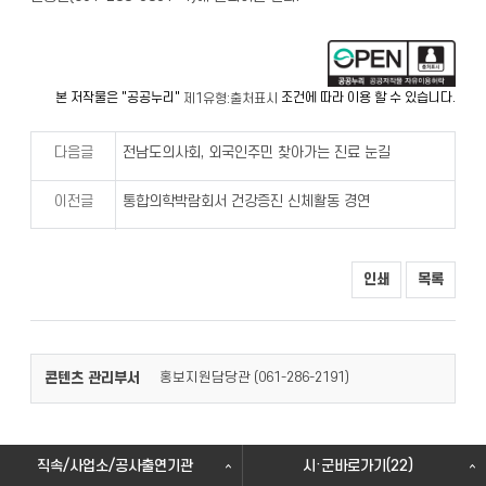
본 저작물은 "공공누리"
조건에 따라 이용 할 수 있습니다.
제1유형:출처표시
다음글
전남도의사회, 외국인주민 찾아가는 진료 눈길
이전글
통합의학박람회서 건강증진 신체활동 경연
인쇄
목록
콘텐츠 관리부서
홍보지원담당관 (
)
061-286-2191
직속/사업소/공사출연기관
시·군바로가기(22)