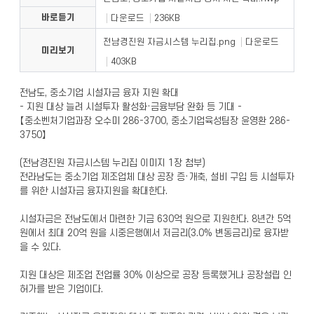
바로듣기
다운로드
236KB
전남경진원 자금시스템 누리집.png
다운로드
미리보기
403KB
전남도, 중소기업 시설자금 융자 지원 확대
- 지원 대상 늘려 시설투자 활성화·금융부담 완화 등 기대 -
【중소벤처기업과장 오수미 286-3700, 중소기업육성팀장 윤영환 286-
3750】
(전남경진원 자금시스템 누리집 이미지 1장 첨부)
전라남도는 중소기업 제조업체 대상 공장 증·개축, 설비 구입 등 시설투자
를 위한 시설자금 융자지원을 확대한다.
시설자금은 전남도에서 마련한 기금 630억 원으로 지원한다. 8년간 5억
원에서 최대 20억 원을 시중은행에서 저금리(3.0% 변동금리)로 융자받
을 수 있다.
지원 대상은 제조업 전업률 30% 이상으로 공장 등록했거나 공장설립 인
허가를 받은 기업이다.