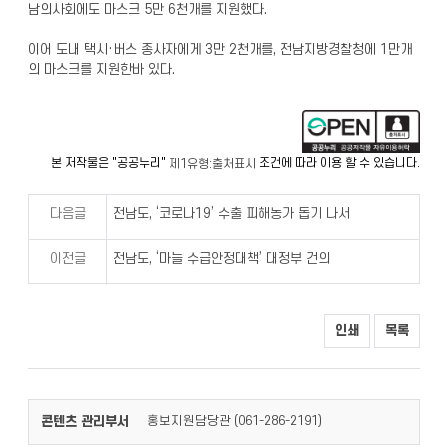
남의사회에도 마스크 5만 6천개를 지원했다.
이어 도내 택시·버스 종사자에게 3만 2천개를, 전남지방경찰청에 1만개
의 마스크를 지원한바 있다.
본 저작물은 "공공누리"
조건에 따라 이용 할 수 있습니다.
제1유형:출처표시
다음글
전남도, ‘코로나19’ 수출 피해농가 돕기 나서
이전글
전남도, ‘마늘 수급안정대책’ 대정부 건의
인쇄
목록
콘텐츠 관리부서
홍보지원담당관 (
)
061-286-2191