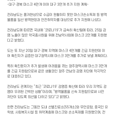
-대구·경북 마스크 4만개 이어 대구 3만개 추가 지원 계획-
전라남도는 품귀현상으로 수급이 원활하지 못한 마스크손소독제 등 방역
물품을 일선 방역현장과 안전취약자를 대상으로 추가 지원에 나섰다.
전라남도에 따르면 국내에 ‘코로나19’가 급속히 확산됨에 따라, 25일 감
염 노출이 많은 약국종사원을 위해 전남약사회에 마스크 2만개를 지원했
다고 밝혔다.
도는 또 지난 20일 대구·경북 지역에 마스크 4만개를 긴급 지원한데 이
어 확진자가 급증한 대구광역시에 마스크 3만개를 추가로 보낼 계획이다.
특히 확진환자가 추가 발생해 어려움을 겪는 광주광역시에 마스크 3만개
를 긴급 지원함으로써 같은 생활권인 광주·전남의 감염 차단에 적극적으
로 대응하고 있다.
전라남도 관계자는 “최근 ‘코로나19’ 감염증 확산에 따라 우리 지역도 감
염이 우려된 긴박한 상황”이라며, “방역물품을 신속 지원함으로써 사전
차단이 되도록 최선을 다하고 있다”고 밝혔다.
한편 전라남도는 그동안 도내 선별진료소(55개소)와 무안공항, 중국인 유
학생, 사회복지시설 등 취약계층에 마스크와 손소독제를 지원했으며, 전