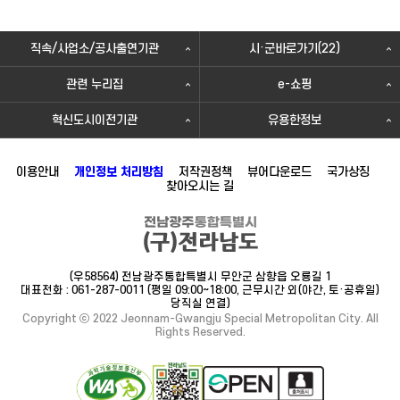
직속/사업소/공사출연기관
시·군바로가기(22)
관련 누리집
e-쇼핑
혁신도시이전기관
유용한정보
이용안내
개인정보 처리방침
저작권정책
뷰어다운로드
국가상징
찾아오시는 길
(우58564) 전남광주통합특별시 무안군 삼향읍 오룡길 1
대표전화 : 061-287-0011 (평일 09:00~18:00, 근무시간 외(야간, 토·공휴일)
당직실 연결)
Copyright ⓒ 2022 Jeonnam-Gwangju Special Metropolitan City. All
Rights Reserved.