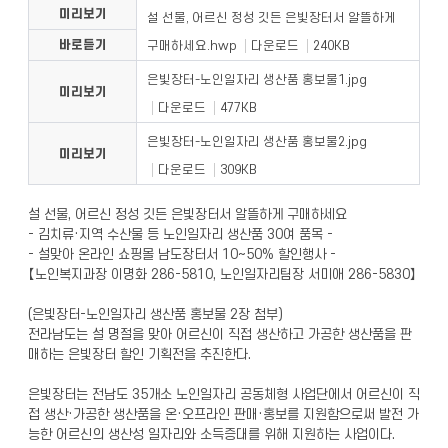
미리보기
설 선물, 어르신 정성 깃든 은빛장터서 알뜰하게
바로듣기
구매하세요.hwp
다운로드
240KB
은빛장터-노인일자리 생산품 홍보물1.jpg
미리보기
다운로드
477KB
은빛장터-노인일자리 생산품 홍보물2.jpg
미리보기
다운로드
309KB
설 선물, 어르신 정성 깃든 은빛장터서 알뜰하게 구매하세요
- 김치류·지역 수산물 등 노인일자리 생산품 30여 품목 -
- 설맞아 온라인 쇼핑몰 남도장터서 10~50% 할인행사 -
【노인복지과장 이명화 286-5810, 노인일자리팀장 서미애 286-5830】
(은빛장터-노인일자리 생산품 홍보물 2장 첨부)
전라남도는 설 명절을 맞아 어르신이 직접 생산하고 가공한 생산품을 판
매하는 은빛장터 할인 기획전을 추진한다.
은빛장터는 전남도 35개소 노인일자리 공동체형 사업단에서 어르신이 직
접 생산·가공한 생산품을 온·오프라인 판매·홍보를 지원함으로써 발전 가
능한 어르신의 생산성 일자리와 소득증대를 위해 지원하는 사업이다.