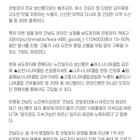
은빛장터 주요 생산품으로는 배추김치, 여수 갓김치 등 다양한 김치류와
고소한 맛을 자랑하는 누룽지, 신선한 미역과 다시마 등 건강한 지역 수산
물 등 30여 품목이다.
특히 이번 설을 맞아 전남도 온라인 쇼핑몰 남도장터에 은빛장터 카테고
리(https://jnmall.kr/kwa-ABS_goods_l-1104003)에서 10~50%
할인 행사를 진행, 고물가 시대 도민이 명절 선물을 부담 없이 구매할 수
있는 기회도 제공한다.
현재 남도장터에 판매되는 노인일자리 생산품은 ▲여수시니어클럽 김치
류 ▲순천시니어클럽 손질멸치세트 ▲나주시니어클럽 된장·간장류 ▲땅
끝해남시니어클럽 김부각세트 ▲고흥시니어클럽과일청·누룽지 ▲완도시
니어클럽 건어물세트 등 30여 종 생산품이다. 온라인뿐만 아니라 오프라
인 판매처를 통해서도 구입할 수 있다.
이명화 전남도 노인복지과장은 “전남도 은빛장터에서 어르신의 정성이
담긴 생산품이 널리 홍보돼 어르신들의 건강한 사회활동이 지속되길 바란
다”며 “앞으로도 지속가능한 어르신 일자리 제공에 노력하겠다”고 말했
다.
전남도는 설·추석 명절맞이 등 은빛장터 운영을 통해 지난해 1억 9천
600만 원의 매출을 올렸으며, 남도장터 온라인 입점 기관 확대 등 유관기