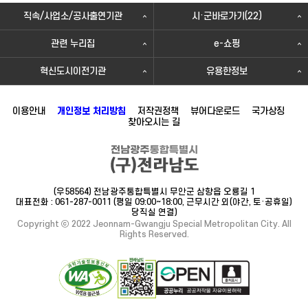
직속/사업소/공사출연기관
시·군바로가기(22)
관련 누리집
e-쇼핑
혁신도시이전기관
유용한정보
이용안내
개인정보 처리방침
저작권정책
뷰어다운로드
국가상징
찾아오시는 길
(우58564) 전남광주통합특별시 무안군 삼향읍 오룡길 1
대표전화 : 061-287-0011 (평일 09:00~18:00, 근무시간 외(야간, 토·공휴일)
당직실 연결)
Copyright ⓒ 2022 Jeonnam-Gwangju Special Metropolitan City. All
Rights Reserved.