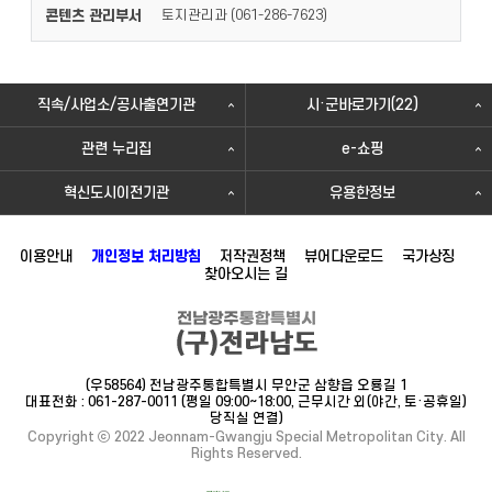
콘텐츠 관리부서
토지관리과 (
)
061-286-7623
직속/사업소/공사출연기관
시·군바로가기(22)
관련 누리집
e-쇼핑
혁신도시이전기관
유용한정보
이용안내
개인정보 처리방침
저작권정책
뷰어다운로드
국가상징
찾아오시는 길
(우58564) 전남광주통합특별시 무안군 삼향읍 오룡길 1
대표전화 : 061-287-0011 (평일 09:00~18:00, 근무시간 외(야간, 토·공휴일)
당직실 연결)
Copyright ⓒ 2022 Jeonnam-Gwangju Special Metropolitan City. All
Rights Reserved.