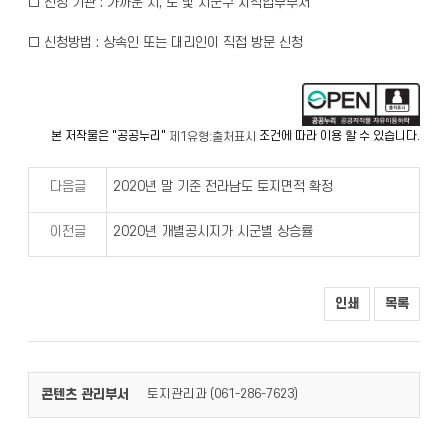
□ 신청 기관 : 가까운 시, 도 및 시군구 지적업무부서
□ 신청방법 : 상속인 또는 대리인이 직접 방문 신청
본 저작물은 "공공누리"
조건에 따라 이용 할 수 있습니다.
제1유형:출처표시
다음글
2020년 말 기준 전라남도 토지면적 확정
이전글
2020년 개별공시지가 시군별 상승률
인쇄
목록
콘텐츠 관리부서
토지관리과 (
)
061-286-7623