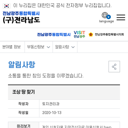
이 누리집은 대한민국 공식 전자정부 누리집입니다.
l
분야별 정보
부동산정보
알림사항
알림사항
소통을 통한 창의 도정을 이루겠습니다.
조상 땅 찾기
작성자
토지관리과
작성일
2020-10-13
미리보기
개인 신청자용 지적전산자료 이용신청서.hwp