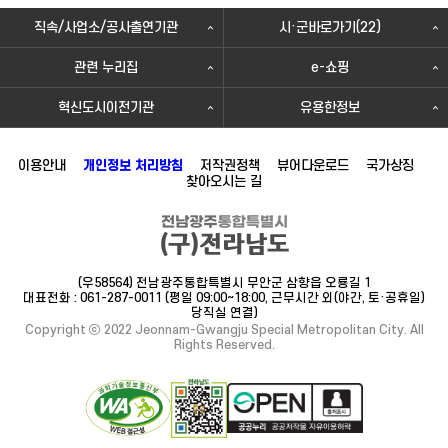
직속/사업소/공사출연기관
시·군바로가기(22)
관련 누리집
e-쇼핑
혁신도시이전기관
유용한정보
이용안내
개인정보 처리방침
저작권정책
뷰어다운로드
국가상징
찾아오시는 길
(우58564) 전남광주통합특별시 무안군 삼향읍 오룡길 1
대표전화 : 061-287-0011 (평일 09:00~18:00, 근무시간 외(야간, 토·공휴일)
당직실 연결)
Copyright ⓒ 2022 Jeonnam-Gwangju Special Metropolitan City. All
Rights Reserved.