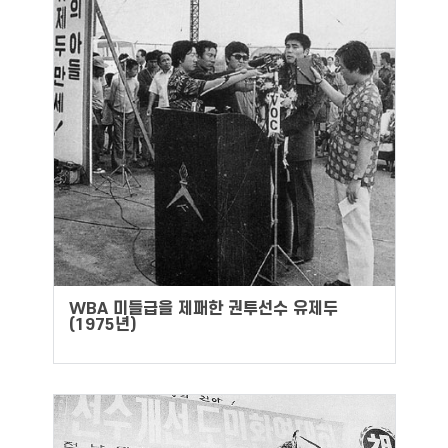
WBA 미들급을 제패한 권투선수 유제두
(1975년)