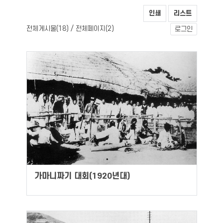
인쇄
리스트
전체게시물(
) / 전체페이지(
)
18
2
로그인
가마니짜기 대회(1920년대)