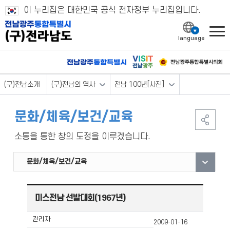
이 누리집은 대한민국 공식 전자정부 누리집입니다.
l
(구)전남소개
(구)전남의 역사
전남 100년[사진]
문화/체육/보건/교육
소통을 통한 창의 도정을 이루겠습니다.
시가건물
산업
문화/체육/보건/교육
건설/교통
광주/제주
미스전남 선발대회(1967년)
관리자
2009-01-16