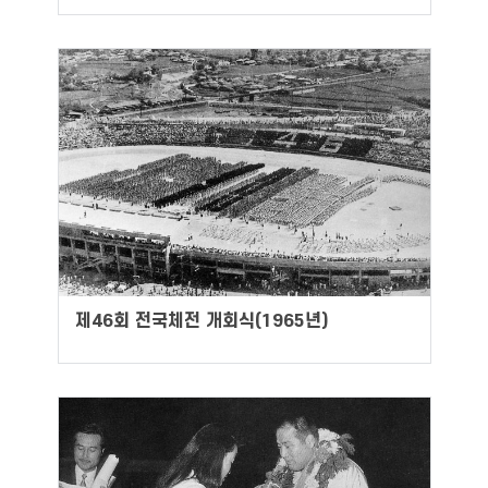
제46회 전국체전 개회식(1965년)