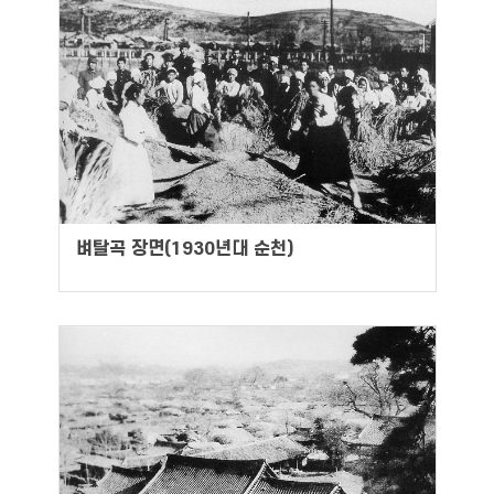
벼탈곡 장면(1930년대 순천)