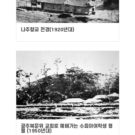
나주향교 전경(1920년대)
광주북문위 교회로 예배가는 수피아여학생 행
렬 (1950년대)