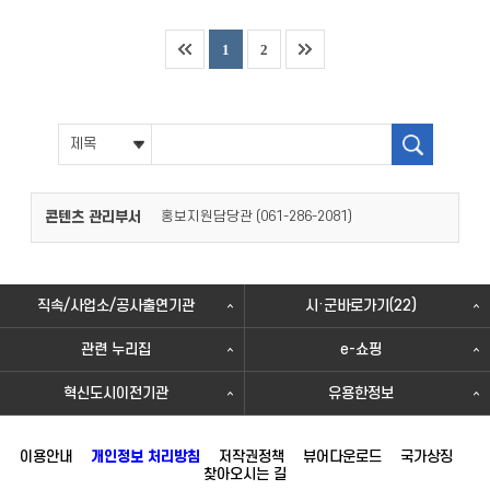
1
2
콘텐츠 관리부서
홍보지원담당관 (
)
061-286-2081
직속/사업소/공사출연기관
시·군바로가기(22)
관련 누리집
e-쇼핑
혁신도시이전기관
유용한정보
이용안내
개인정보 처리방침
저작권정책
뷰어다운로드
국가상징
찾아오시는 길