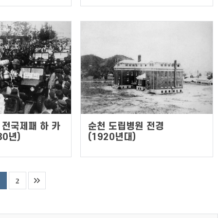
전국제패 하 카
순천 도립병원 전경
80년)
(1920년대)
2