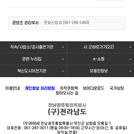
콘텐츠 관리부서
문화산업과 (
)
061-286-5493
직속/사업소/공사출연기관
시·군바로가기(22)
관련 누리집
e-쇼핑
혁신도시이전기관
유용한정보
이용안내
개인정보 처리방침
저작권정책
뷰어다운로드
국가상징
찾아오시는 길
(우58564) 전남광주통합특별시 무안군 삼향읍 오룡길 1
대표전화 : 061-287-0011 (평일 09:00~18:00, 근무시간 외(야간, 토·공휴일)
당직실 연결)