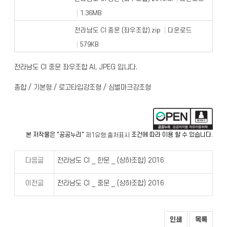
1.36MB
전라남도 CI 중문 (좌우조합).zip
다운로드
579KB
전라남도 CI 중문 좌우조합 AI, JPEG 입니다.
종합 / 기본형 / 로고타입강조형 / 심벌마크강조형
본 저작물은 "공공누리"
조건에 따라 이용 할 수 있습니다.
제1유형:출처표시
다음글
전라남도 CI _ 한문 _ (상하조합) 2016
이전글
전라남도 CI _ 중문 _ (상하조합) 2016
인쇄
목록