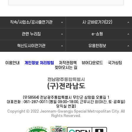
직속/사업소/공사출연기관
시·군바로가기(22)
관련 누리집
e-쇼핑
혁신도시이전기관
유용한정보
이용안내
개인정보 처리방침
저작권정책
뷰어다운로드
국가상징
찾아오시는 길
(우58564) 전남광주통합특별시 무안군 삼향읍 오룡길 1
대표전화 : 061-287-0011 (평일 09:00~18:00, 근무시간 외(야간, 토·공휴일)
당직실 연결)
Copyright ⓒ 2022 Jeonnam-Gwangju Special Metropolitan City. All
Rights Reserved.