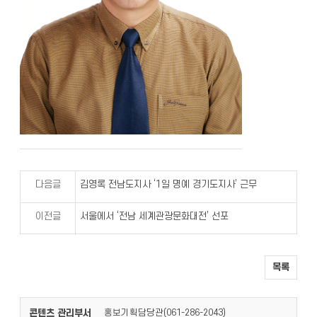
다음글
김영록 전남도지사 ‘1일 명예 경기도지사’ 근무
이전글
서울에서 ‘전남 세계관광문화대전’ 선포
목록
콘텐츠 관리부서
홍보기획담당관(
)
061-286-2043