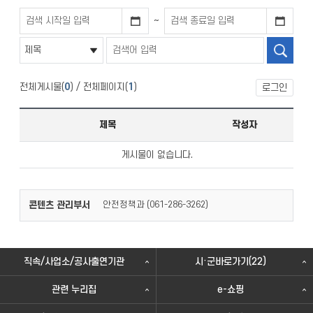
~
전체게시물(
0
) / 전체페이지(
1
)
로그인
제목
작성자
게시물이 없습니다.
콘텐츠 관리부서
안전정책과 (
)
061-286-3262
직속/사업소/공사출연기관
시·군바로가기(22)
관련 누리집
e-쇼핑