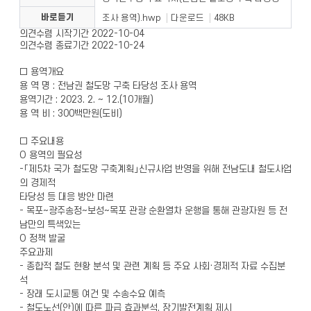
바로듣기
조사 용역).hwp
다운로드
48KB
의견수렴 시작기간
2022-10-04
의견수렴 종료기간
2022-10-24
□ 용역개요
용 역 명 : 전남권 철도망 구축 타당성 조사 용역
용역기간 : 2023. 2. ~ 12.(10개월)
용 역 비 : 300백만원(도비)
□ 주요내용
O 용역의 필요성
-「제5차 국가 철도망 구축계획」신규사업 반영을 위해 전남도내 철도사업
의 경제적
타당성 등 대응 방안 마련
- 목포~광주송정~보성~목포 관광 순환열차 운행을 통해 관광자원 등 전
남만의 특색있는
O 정책 발굴
주요과제
- 종합적 철도 현황 분석 및 관련 계획 등 주요 사회·경제적 자료 수집분
석
- 장래 도시교통 여건 및 수송수요 예측
- 철도노선(안)에 따른 파급 효과분석, 장기발전계획 제시