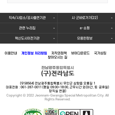
직속/사업소/공사출연기관
시·군바로가기(22)
관련 누리집
e-쇼핑
혁신도시이전기관
유용한정보
이용안내
개인정보 처리방침
저작권정책
뷰어다운로드
국가상징
찾아오시는 길
(우58564) 전남광주통합특별시 무안군 삼향읍 오룡길 1
대표전화 : 061-287-0011 (평일 09:00~18:00, 근무시간 외(야간, 토·공휴일)
당직실 연결)
Copyright ⓒ 2022 Jeonnam-Gwangju Special Metropolitan City. All
Rights Reserved.