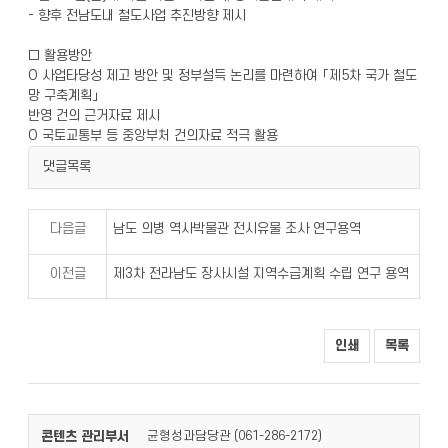
- 향후 전남도내 철도사업 추진방향 제시
□ 활용방안
O 사업타당성 제고 방안 및 정부설득 논리를 마련하여 「제5차 국가 철도
망 구축계획」
반영 건의 근거자료 제시
O 국토교통부 등 중앙부처 건의자료 적극 활용
댓글목록
다음글
남도 의병 역사박물관 전시유물 조사 연구용역
이전글
제3차 전라남도 장사시설 지역수급계획 수립 연구 용역
인쇄
목록
콘텐츠 관리부서
균형성과담당관 (
)
061-286-2172