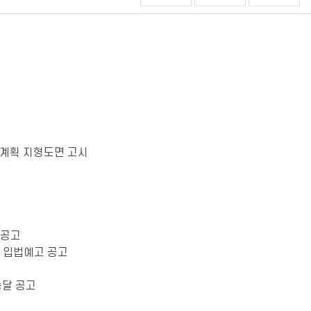
비계획 지형도면 고시
 공고
안 입법예고 공고
송달 공고