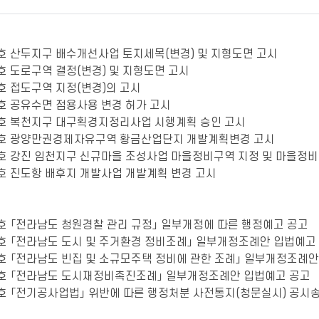
64호 산두지구 배수개선사업 토지세목(변경) 및 지형도면 고시
5호 도로구역 결정(변경) 및 지형도면 고시
6호 접도구역 지정(변경)의 고시
7호 공유수면 점용사용 변경 허가 고시
68호 복천지구 대구획경지정리사업 시행계획 승인 고시
70호 광양만권경제자유구역 황금산업단지 개발계획변경 고시
71호 강진 임천지구 신규마을 조성사업 마을정비구역 지정 및 마을정
2호 진도항 배후지 개발사업 개발계획 변경 고시
6호 「전라남도 청원경찰 관리 규정」 일부개정에 따른 행정예고 공고
39호 「전라남도 도시 및 주거환경 정비조례」 일부개정조례안 입법예고
40호 「전라남도 빈집 및 소규모주택 정비에 관한 조례」 일부개정조례
41호 「전라남도 도시재정비촉진조례」 일부개정조례안 입법예고 공고
43호 「전기공사업법」 위반에 따른 행정처분 사전통지(청문실시) 공시