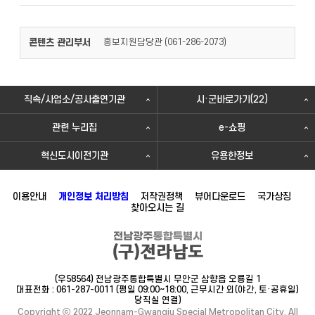
콘텐츠 관리부서
홍보지원담당관 (
)
061-286-2073
직속/사업소/공사출연기관
시·군바로가기(22)
관련 누리집
e-쇼핑
혁신도시이전기관
유용한정보
이용안내
개인정보 처리방침
저작권정책
뷰어다운로드
국가상징
찾아오시는 길
(우58564) 전남광주통합특별시 무안군 삼향읍 오룡길 1
대표전화 : 061-287-0011 (평일 09:00~18:00, 근무시간 외(야간, 토·공휴일)
당직실 연결)
Copyright ⓒ 2022 Jeonnam-Gwangju Special Metropolitan City. All