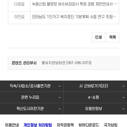
다음글
녹동신항 물양장 보수보강공사 특정 공법 제안안내서 심의 결과 공고
이전글
전라남도 1인가구 복지증진 기본계획 수립 연구 초점집단 면접조사 참여자 모집 공고
인쇄
목록
콘텐츠 관리부서
홍보지원담당관 (
)
061-286-2073
직속/사업소/공사출연기관
시·군바로가기(22)
관련 누리집
e-쇼핑
혁신도시이전기관
유용한정보
이용안내
개인정보 처리방침
저작권정책
뷰어다운로드
국가상징