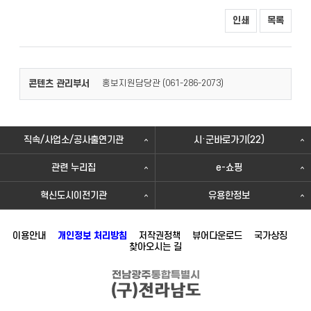
인쇄
목록
콘텐츠 관리부서
홍보지원담당관 (
)
061-286-2073
직속/사업소/공사출연기관
시·군바로가기(22)
관련 누리집
e-쇼핑
혁신도시이전기관
유용한정보
이용안내
개인정보 처리방침
저작권정책
뷰어다운로드
국가상징
찾아오시는 길