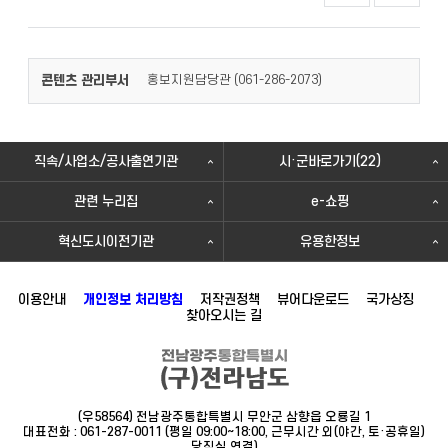
콘텐츠 관리부서
홍보지원담당관 (
)
061-286-2073
직속/사업소/공사출연기관
시·군바로가기(22)
관련 누리집
e-쇼핑
혁신도시이전기관
유용한정보
이용안내
개인정보 처리방침
저작권정책
뷰어다운로드
국가상징
찾아오시는 길
(우58564) 전남광주통합특별시 무안군 삼향읍 오룡길 1
대표전화 : 061-287-0011 (평일 09:00~18:00, 근무시간 외(야간, 토·공휴일)
당직실 연결)