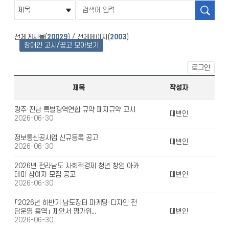
전체게시물(
20029
) / 전체페이지(
2003
)
장애인 고시/공고 모아보기
로그인
제목
작성자
광주·전남 특별광역연합 규약 폐지규약 고시
대변인
2026-06-30
정보통신공사업 신규등록 공고
대변인
2026-06-30
2026년 전라남도 사회적경제 청년 창업 아카
데미 참여자 모집 공고
대변인
2026-06-30
「2026년 하반기 남도장터 마케팅·디자인 전
담운영 용역」 제안서 평가위...
대변인
2026-06-30