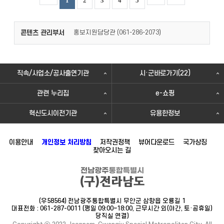
1
2
3
4
5
콘텐츠 관리부서
홍보지원담당관 (
)
061-286-2073
직속/사업소/공사출연기관
시·군바로가기(22)
관련 누리집
e-쇼핑
혁신도시이전기관
유용한정보
이용안내
개인정보 처리방침
저작권정책
뷰어다운로드
국가상징
찾아오시는 길
(우58564) 전남광주통합특별시 무안군 삼향읍 오룡길 1
대표전화 : 061-287-0011 (평일 09:00~18:00, 근무시간 외(야간, 토·공휴일)
당직실 연결)