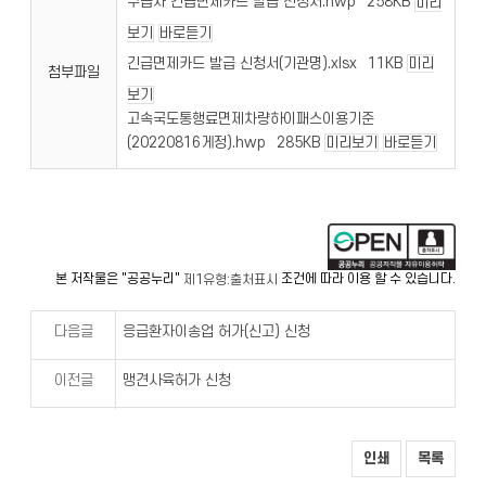
구급차 긴급면제카드 발급 신청서.hwp
258KB
미리
보기
바로듣기
긴급면제카드 발급 신청서(기관명).xlsx
11KB
미리
첨부파일
보기
고속국도통행료면제차량하이패스이용기준
(20220816게정).hwp
285KB
미리보기
바로듣기
본 저작물은 "공공누리"
조건에 따라 이용 할 수 있습니다.
제1유형:출처표시
다음글
응급환자이송업 허가(신고) 신청
이전글
맹견사육허가 신청
인쇄
목록