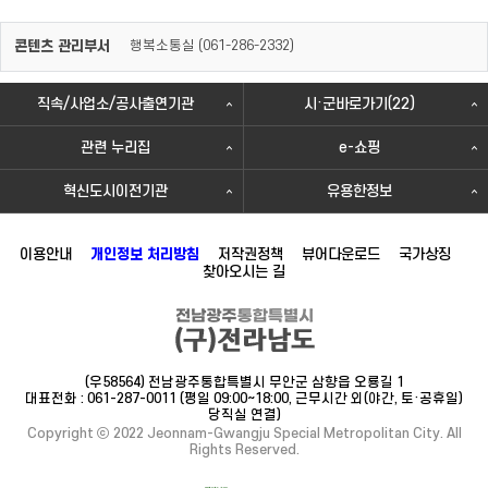
콘텐츠 관리부서
행복소통실 (
)
061-286-2332
직속/사업소/공사출연기관
시·군바로가기(22)
관련 누리집
e-쇼핑
혁신도시이전기관
유용한정보
이용안내
개인정보 처리방침
저작권정책
뷰어다운로드
국가상징
찾아오시는 길
(우58564) 전남광주통합특별시 무안군 삼향읍 오룡길 1
대표전화 : 061-287-0011 (평일 09:00~18:00, 근무시간 외(야간, 토·공휴일)
당직실 연결)
Copyright ⓒ 2022 Jeonnam-Gwangju Special Metropolitan City. All
Rights Reserved.