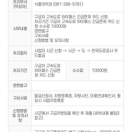
처리부서
식품의약과 (061-286-5781)
(작성자)
구급차 고속도로 하이패스 긴급면제 카드 신청
처리기간 구급차 고속도로 하이패스 긴급면제 카드 신
청 수수료 10000원
사무내용
관련법규
구비서류
신청방법 및 유의사항
사업자 시군 신청 -> 시군 -> 도 -> 한국도로공사 카
처리절차
드발급
구급차 고속도로
처리기간
하이패스 긴급면
수수료
10000원
제 카드 신청
관련법규
발급신청서, 차량등록증, 차량사진, 이용안내확인서, 필
구비서류
요시 사업자등록증
신청방법
시군에서 구급차량임을 확인 후 제출 (세부내용 붙임3
및 유의사
참고)
항