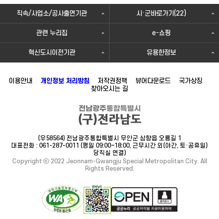
직속/사업소/공사출연기관
시·군바로가기(22)
관련 누리집
e-쇼핑
혁신도시이전기관
유용한정보
이용안내
개인정보 처리방침
저작권정책
뷰어다운로드
국가상징
찾아오시는 길
(우58564) 전남광주통합특별시 무안군 삼향읍 오룡길 1
대표전화 : 061-287-0011 (평일 09:00~18:00, 근무시간 외(야간, 토·공휴일)
당직실 연결)
Copyright ⓒ 2022 Jeonnam-Gwangju Special Metropolitan City. All
Rights Reserved.