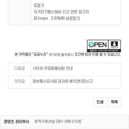
로듣기
자가전기통신설비 신고 관련 참고자
료.hwpx
2.90MB
바로듣기
본 저작물은 "공공누리"
조건에 따라 이용 할 수 있습니다.
제1유형:출처표시
다음글
사이버 무료법률상담 안내
이전글
정보통신공사업 감리원 배치(변경)신고
인쇄
목록
콘텐츠 관리부서
정책기획관실 (
)
061-286-2124