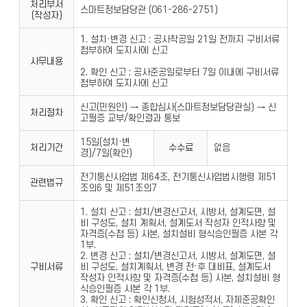
처리부서
스마트정보담당관 (061-286-2751)
(작성자)
1. 설치·변경 신고 : 공사착공일 21일 전까지 구비서류
첨부하여 도지사에 신고
사무내용
2. 확인 신고 : 공사준공일로부터 7일 이내에 구비서류
첨부하여 도지사에 신고
신고(민원인) → 종합심사(스마트정보담당관실) → 신
처리절차
고필증 교부/확인결과 통보
15일(설치·변
처리기간
수수료
없음
경)/7일(확인)
전기통신사업법 제64조, 전기통신사업법시행령 제51
관련법규
조의6 및 제51조의7
1. 설치 신고 : 설치/변경신고서, 시방서, 설계도면, 설
비 구성도, 설치 계획서, 설계도서 작성자 인적사항 및
자격증(수첩 등) 사본, 설치설비 형식승인필증 사본 각
1부.
2. 변경 신고 : 설치/변경신고서, 시방서, 설계도면, 설
구비서류
비 구성도, 설치계획서, 변경 전·후 대비표, 설계도서
작성자 인적사항 및 자격증(수첩 등) 사본, 설치설비 형
식승인필증 사본 각 1부.
3. 확인 신고 : 확인신청서, 시험성적서, 자체준공확인