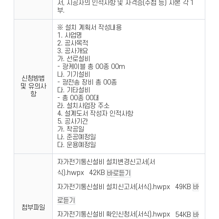
서, 시공자의 인적사항 및 자격증(수첩 등) 사본 각 1
부.
※ 설치 계획서 작성내용
1. 사업명
2. 공사목적
3. 공사개요
가. 선로설비
- 광케이블 총 00종 00m
나. 기기설비
신청방법
- 광전송 장비 총 00종
및 유의사
다. 기타설비
항
- 총 00종 00대
라. 설치사업장 주소
4. 설계도서 작성자 인적사항
5. 공사기간
가. 착공일
나. 준공예정일
다. 운용예정일
자가전기통신설비 설치변경신고서(서
식).hwpx
42KB
바로듣기
자가전기통신설비 설치신고서(서식).hwpx
49KB
바
로듣기
첨부파일
자가전기통신설비 확인신청서(서식).hwpx
54KB
바