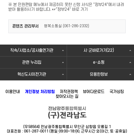
※ 본 민원편람 메뉴에서 제공하지 못한 신청 서식은 "정부24"에서 내려
받아 활용하시기 바랍니다.
☞"정부24" 바로 가기
콘텐츠 관리부서
행복소통실 (
)
061-286-2332
직속/사업소/공사출연기관
시·군바로가기(22)
관련 누리집
e-쇼핑
혁신도시이전기관
유용한정보
이용안내
개인정보 처리방침
저작권정책
뷰어다운로드
국가상징
찾아오시는 길
(우58564) 전남광주통합특별시 무안군 삼향읍 오룡길 1
대표전화 : 061-287-0011 (평일 09:00~18:00, 근무시간 외(야간, 토·공휴일)