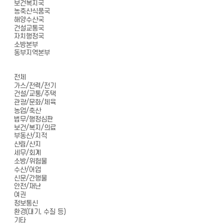
보건복지국
농축산식품국
해양수산국
건설교통국
자치행정국
소방본부
동부지역본부
전체
가스/전력/전기
건설/교통/주택
관광/문화/체육
농업/축산
법무/행정심판
보건/복지/의료
부동산/지적
산림/산지
세무/회계
소방/위험물
수산/어업
신문/간행물
안전/재난
여권
정보통신
환경(대기, 수질 등)
기타