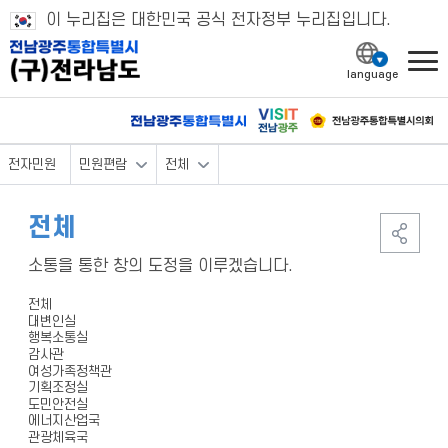
이 누리집은 대한민국 공식 전자정부 누리집입니다.
l
전자민원
민원편람
전체
전체
소통을 통한 창의 도정을 이루겠습니다.
전체
대변인실
행복소통실
감사관
여성가족정책관
기획조정실
도민안전실
에너지산업국
관광체육국