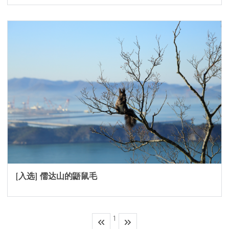
[入选] 儒达山的鼯鼠毛
1