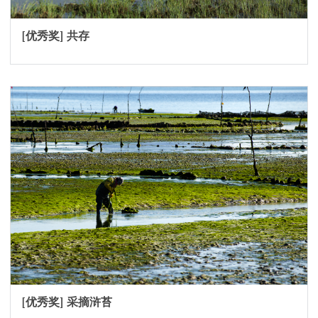
[优秀奖] 共存
[优秀奖] 采摘浒苔