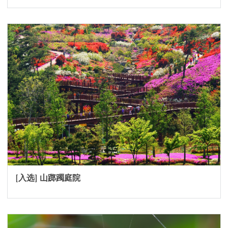
[入选] 山踯躅庭院