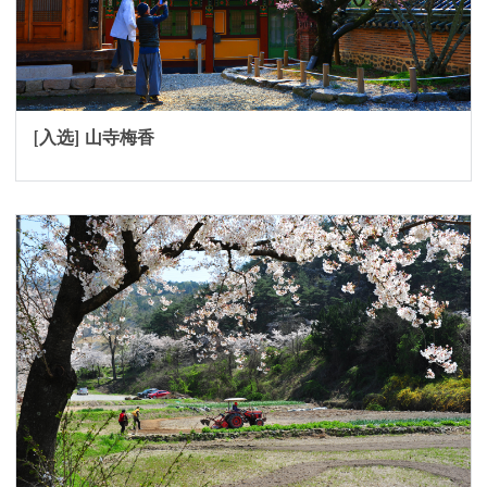
[入选] 山寺梅香