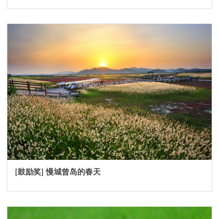
[鼓励奖] 慢城曾岛的春天