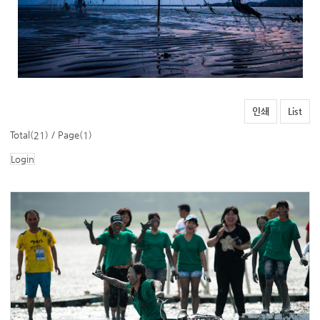
인쇄
List
Total(
) / Page(
)
21
1
Login