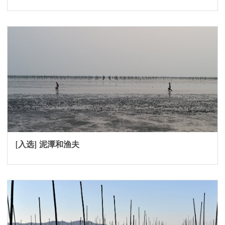
[入选] 泥潭和渔夫