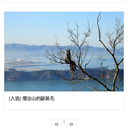
[入选] 儒达山的鼯鼠毛
1