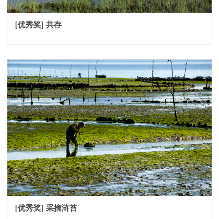
[优秀奖] 共存
[优秀奖] 采摘浒苔