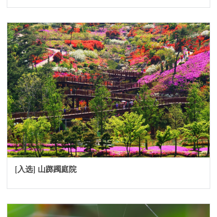
[入选] 山踯躅庭院