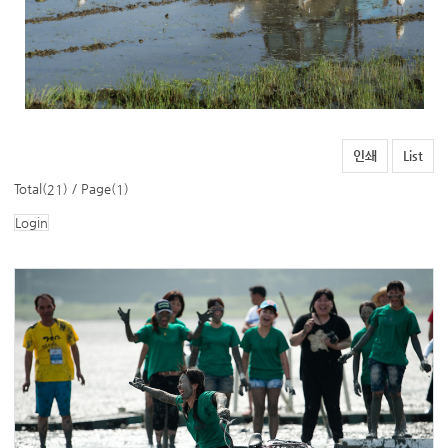
인쇄
List
Total(
) / Page(
)
21
1
Login