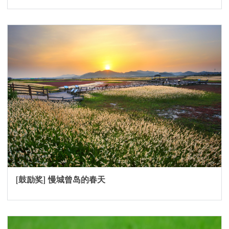
[鼓励奖] 慢城曾岛的春天