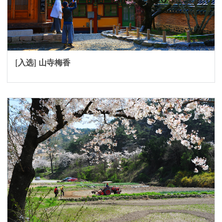
[入选] 山寺梅香