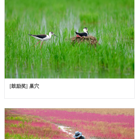
[鼓励奖] 巢穴