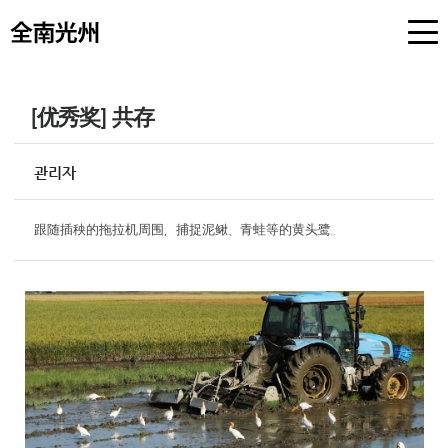
[优秀奖] 共存
관리자
跟随插秧的拖拉机周围，捕捉泥鳅、青蛙等的黄头鹭。