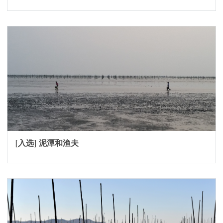
[入选] 泥潭和渔夫